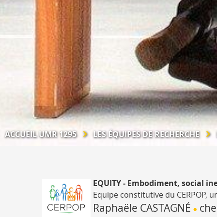
ACCUEIL UMR 1295
LES ÉQUIPES DE RECHERCHE
EQUITY - Embodiment, social ine
Equipe constitutive
du CERPOP
, u
Raphaële CASTAGNÉ
che
•