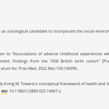
 as a biological candidate to incorporate the social enviro
dum to "Associations of adverse childhood experiences wi
ment: Findings from the 1958 British birth cohort" [Pr
ratum for: Prev Med. 2022 Mar;156:106995.
lly-Irving M. Toward a conceptual framework of health and its
.
doi
: 10.1186/s12889-022-14967-z.