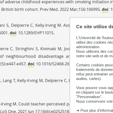
ns of adverse childhood experiences with smoking initiation
 British birth cohort. Prev Med. 2022 Mar;156:106995.
doi
: 
ltani S, Delpierre C, Kelly-Irving M. Assessing How Social
Ce site utilise 
6001.
doi
: 10.1289/EHP11015.
L'Université de Toulou
utilise des cookies né
administration.
ierre C, Stringhini S, Kivimaki M, Joost S, Guessous I, Sev
Nous utilisons des coo
n of neighbourhood disadvantage and individual socioecon
notre site web et de 
7(5):e447-e457.
doi
: 10.1016/S2468-2667(22)00036-6.
Certains cookies peuve
traitements de données
refus peut entrainer u
audios, cartes).
, Lang T, Kelly-Irving M, Delpierre C, Equity É. Les discrimin
Vous pouvez vous oppo
en cliquant sur le bout
"Personnaliser".
Nous conservons votre
y-Irving M. Could teacher-perceived parental interest be a
➜ Pour plus d'informa
 PLoS One. 2021 Jun 17;16(6):e0252518.
doi
: 10.1371/journal.