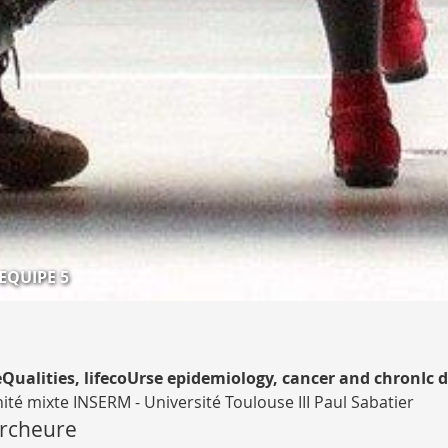
EQUIPE 5
Qualities, lifecoUrse epidemiology, cancer and chronIc 
nité mixte INSERM - Université Toulouse III Paul Sabatier
rcheure