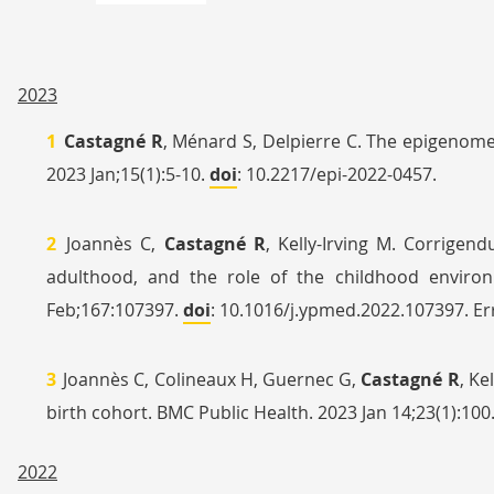
2023
Castagné R
, Ménard S, Delpierre C. The epigenome
2023 Jan;15(1):5-10.
doi
: 10.2217/epi-2022-0457.
Joannès C,
Castagné R
, Kelly-Irving M. Corrigen
adulthood, and the role of the childhood environ
Feb;167:107397.
doi
: 10.1016/j.ypmed.2022.107397. Er
Joannès C, Colineaux H, Guernec G,
Castagné R
, Ke
birth cohort. BMC Public Health. 2023 Jan 14;23(1):100
2022