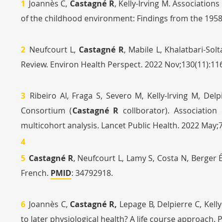
Joannès C,
Castagné R
, Kelly-Irving M. Associatio
of the childhood environment: Findings from the 1958
Neufcourt L,
Castagné R
, Mabile L, Khalatbari-So
Review. Environ Health Perspect. 2022 Nov;130(11):11
Ribeiro AI, Fraga S, Severo M, Kelly-Irving M, Delp
Consortium (
Castagné R
collborator). Associatio
multicohort analysis. Lancet Public Health. 2022 May;
Castagné R
, Neufcourt L, Lamy S, Costa N, Berger É
French.
PMID
: 34792918.
Joannès C,
Castagné R,
Lepage B, Delpierre C, Kell
to later physiological health? A life course approach.