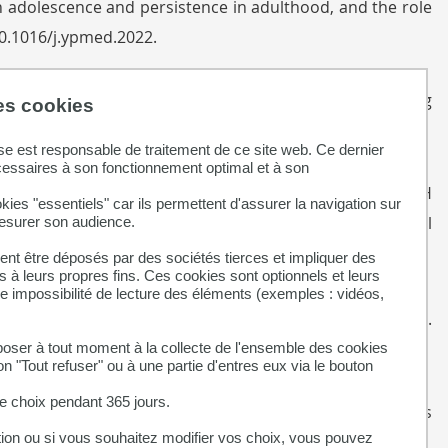
 in adolescence and persistence in adulthood, and the role
10.1016/j.ypmed.2022.
 Exposures Are Integrated in Exposome Research: A Scoping
des cookies
se est responsable de traitement de ce site web. Ce dernier
cessaires à son fonctionnement optimal et à son
eri G, Giles G, Sacerdote C, Vineis P, Barros H; LIFEPATH
kies "essentiels" car ils permettent d'assurer la navigation sur
omic position with all-cause mortality: a longitudinal
mesurer son audience.
nt être déposés par des sociétés tierces et impliquer des
 à leurs propres fins. Ces cookies sont optionnels et leurs
ne impossibilité de lecture des éléments (exemples : vidéos,
ations [Discriminations]. Rev Prat. 2021 Sep;71(7):774-780.
ser à tout moment à la collecte de l'ensemble des cookies
on "Tout refuser" ou à une partie d'entres eux via le bouton
 choix pendant 365 jours.
n important factor in understanding how education relates
tion ou si vous souhaitez modifier vos choix, vous pouvez
pone.0252