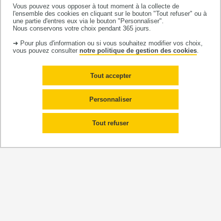
2025
78 publications
•
Vous pouvez vous opposer à tout moment à la collecte de
2024
52 publications
l'ensemble des cookies en cliquant sur le bouton "Tout refuser" ou à
•
une partie d'entres eux via le bouton "Personnaliser".
2023
40 publications
•
Nous conservons votre choix pendant 365 jours.
2022
48 publications
•
➜ Pour plus d'information ou si vous souhaitez modifier vos choix,
2021
55 publications
vous pouvez consulter
notre politique de gestion des cookies
.
•
2020
45 publications
•
2019
48 publications
•
Tout accepter
Personnaliser
SPHERE
Tout refuser
Publications SPHERE - Santé périnatale, pédiatrique
et des adolescents : approche épidémiologique et
évaluative
Collection SPHERE HAL
2026
•
2025
90 publications
•
2024
90 publications
•