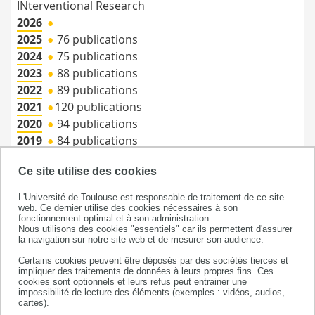
INterventional Research
2026
•
2025
76 publications
•
2024
75 publications
•
2023
88 publications
•
2022
89 publications
•
2021
120 publications
•
2020
94 publications
•
2019
84 publications
•
Ce site utilise des cookies
L'Université de Toulouse est responsable de traitement de ce site
AGING - AXE ARTERRE
web. Ce dernier utilise des cookies nécessaires à son
fonctionnement optimal et à son administration.
Nous utilisons des cookies "essentiels" car ils permettent d'assurer
Publications AGING
Collection AGING HAL
•
la navigation sur notre site web et de mesurer son audience.
Axe ARTERRE - Evaluation du risque et du traitement
Certains cookies peuvent être déposés par des sociétés tierces et
de l'Athérosclérose : vers l'épidémiologie de la
impliquer des traitements de données à leurs propres fins. Ces
cookies sont optionnels et leurs refus peut entrainer une
réduction des risques
impossibilité de lecture des éléments (exemples : vidéos, audios,
2026
cartes).
•