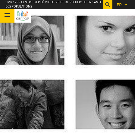
Aller
Navigation
Accès
Connexion
UMR 1295 CENTRE D'ÉPIDÉMIOLOGIE ET DE RECHERCHE EN SANTÉ
FR
DES POPULATIONS
au
directs
contenu