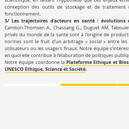
conception des outils de stockage et de traitement 
fonctionnement.
3/ Les trajectoires d'acteurs en santé : évolutions 
Cambon-Thomsen A., Chassang G., Duguet AM, Taboulet F.,
privés du monde de la santé sont à l’origine de produc
normes sont le fruit d’un arbitrage « social » entre l
utilisateurs ou les usagers finaux. Notre équipe s’intére
en quoi elle contribue à l’élaboration de politiques publiq
Notre équipe coordonne la
Plateforme Ethique et Bios
UNESCO Ethique, Science et Société
.
ÉQUIPE
MÉTHODES ET
RE
OUTILS
AT
SA
AZEMA Delphine
Post-doc sociologie
•