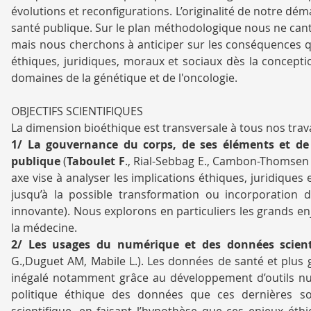
évolutions et reconfigurations. L’originalité de notre dé
santé publique. Sur le plan méthodologique nous ne cant
mais nous cherchons à anticiper sur les conséquences qu’
éthiques, juridiques, moraux et sociaux dès la concept
domaines de la génétique et de l'oncologie.
OBJECTIFS SCIENTIFIQUES
La dimension bioéthique est transversale à tous nos tra
1/ La gouvernance du corps, de ses éléments et de 
publique
(
Taboulet F
., Rial-Sebbag E., Cambon-Thomsen A
axe vise à analyser les implications éthiques, juridiques
jusqu’à la possible transformation ou incorporation
innovante). Nous explorons en particuliers les grands en
la médecine.
2/ Les usages du numérique et des données scient
G.,Duguet AM, Mabile L.). Les données de santé et plus
inégalé notamment grâce au développement d’outils nu
politique éthique des données que ces dernières s
scientifique, en faisant l’hypothèse que ces enjeux ét