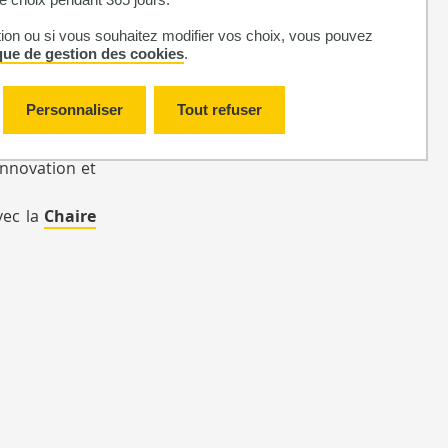
modalités de
tion ou si vous souhaitez modifier vos choix, vous pouvez
ique de gestion des cookies
.
, Béranger J.,
rs publics et
Personnaliser
Tout refuser
ovations. Ces
méthodes, les
innovation et
vec la
Chaire