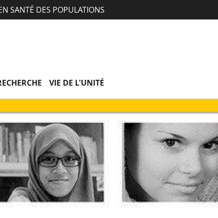
Aller
Navigation
Accès
Connexion
 EN SANTÉ DES POPULATIONS
au
directs
contenu
RECHERCHE
VIE DE L'UNITÉ