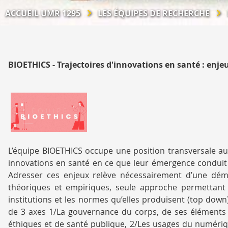
ACCUEIL UMR 1295
LES ÉQUIPES DE RECHERCHE
BIOETHICS - Trajectoires d'innovations en santé : enje
Visuel
L’équipe BIOETHICS occupe une position transversale au 
Bioethics
innovations en santé en ce que leur émergence conduit à
Adresser ces enjeux relève nécessairement d’une démar
théoriques et empiriques, seule approche permettant 
institutions et les normes qu’elles produisent (top dow
de 3 axes 1/La gouvernance du corps, de ses éléments e
éthiques et de santé publique, 2/Les usages du numérique