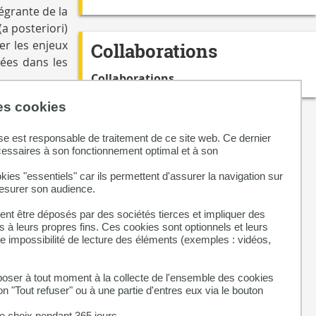
égrante de la
a posteriori)
er les enjeux
Collaborations
sées dans les
Collaborations
des cookies
se est responsable de traitement de ce site web. Ce dernier
 et de santé
cessaires à son fonctionnement optimal et à son
ondat B). Cet
kies "essentiels" car ils permettent d'assurer la navigation sur
 corps humain
mesurer son audience.
 de thérapie
erritoires de
nt être déposés par des sociétés tierces et impliquer des
 à leurs propres fins. Ces cookies sont optionnels et leurs
ne impossibilité de lecture des éléments (exemples : vidéos,
A., Chassang
ans un volume
ser à tout moment à la collecte de l'ensemble des cookies
 œuvre d’une
on "Tout refuser" ou à une partie d'entres eux via le bouton
a communauté
n amont de la
 choix pendant 365 jours.