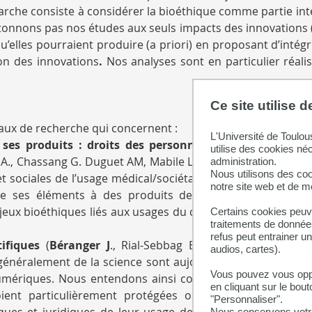
marche consiste à considérer la bioéthique comme partie int
onnons pas nos études aux seuls impacts des innovations (
elles pourraient produire (a priori) en proposant d’intégr
ion des innovations
.
Nos analyses sont en particulier réali
Ce site utilise 
vaux de recherche qui concernent :
L'Université de Toulou
ses produits : droits des personnes, enjeux éthiques
utilise des cookies né
., Chassang G. Duguet AM, Mabile L., Couderc B., Juillard-C
administration.
Nous utilisons des coo
 et sociales de l’usage médical/sociétal et en recherche du
notre site web et de 
 de ses éléments à des produits de santé (médicaments
jeux bioéthiques liés aux usages du corps et les nouveaux t
Certains cookies peuve
traitements de données
refus peut entrainer u
ifiques
(
Béranger J
., Rial-Sebbag E., Cambon-Thomsen 
audios, cartes).
 généralement de la science sont aujourd’hui produites d
Vous pouvez vous oppo
mériques. Nous entendons ainsi contribuer à la mise en
en cliquant sur le bout
oient particulièrement protégées ou ouvertes pour l
"Personnaliser".
hiques et juridiques de leur usage devront être pensés e
Nous conservons votre