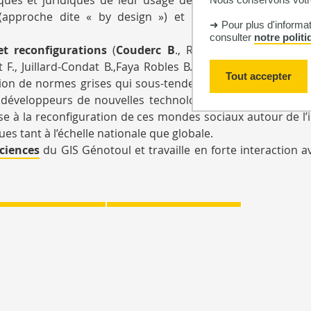
(approche dite « by design ») et intégrés dans leurs 
➜ Pour plus d'informa
consulter
notre polit
et reconfigurations
(
Couderc B
., Rial-Sebbag E., Julia S.
 Juillard-Condat B.,Faya Robles B., Delpla PA). Les acteu
Tout accepter
tion de normes grises qui sous-tendent les usages des inn
es développeurs de nouvelles technologie et de nouvelles 
sse à la reconfiguration de ces mondes sociaux autour de l’
ues tant à l’échelle nationale que globale.
ciences
du GIS Génotoul et travaille en forte interaction a
TOMBÉES
PUBLICATIONS
TENDUES EN
NTÉ