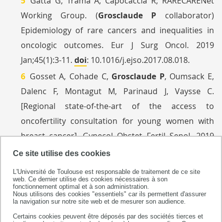
Gatta G, Trama A, Capocaccia R; RARECARENet
Working Group. (
Grosclaude P
collaborator)
Epidemiology of rare cancers and inequalities in
oncologic outcomes. Eur J Surg Oncol. 2019
Jan;45(1):3-11.
doi
: 10.1016/j.ejso.2017.08.018.
Gosset A, Cohade C,
Grosclaude P
, Oumsack E,
Dalenc F, Montagut M, Parinaud J, Vaysse C.
[Regional state-of-the-art of the access to
oncofertility consultation for young women with
breast cancer]. Gynecol Obstet Fertil Senol. 2019
Oct;47(10):732-738.
doi
:10.1016/j.gofs.2019.08.005.
Ce site utilise des cookies
Imbimbo M, Maury JM, Garassino M, Girard N;
L'Université de Toulouse est responsable de traitement de ce site
web. Ce dernier utilise des cookies nécessaires à son
RARECAREnet Working Group. (
Grosclaude P
fonctionnement optimal et à son administration.
Nous utilisons des cookies "essentiels" car ils permettent d'assurer
collaborator) Mesothelioma and thymic tumors:
la navigation sur notre site web et de mesurer son audience.
Treatment challenges in (outside) a network
Certains cookies peuvent être déposés par des sociétés tierces et