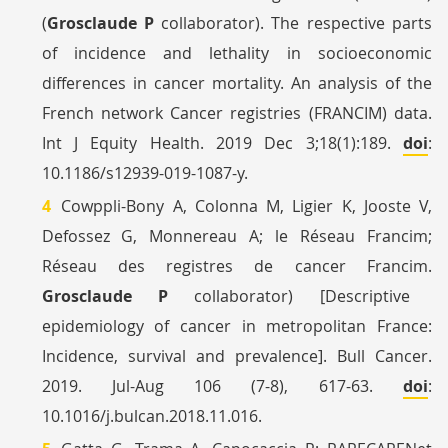
(
Grosclaude P
collaborator). The respective parts
of incidence and lethality in socioeconomic
differences in cancer mortality. An analysis of the
French network Cancer registries (FRANCIM) data.
Int J Equity Health. 2019 Dec 3;18(1):189.
doi
:
10.1186/s12939-019-1087-y.
Cowppli-Bony A, Colonna M, Ligier K, Jooste V,
Defossez G, Monnereau A; le Réseau Francim;
Réseau des registres de cancer Francim.
Grosclaude P
collaborator) [Descriptive
epidemiology of cancer in metropolitan France:
Incidence, survival and prevalence]. Bull Cancer.
2019. Jul-Aug 106 (7-8), 617-63.
doi
:
10.1016/j.bulcan.2018.11.016.