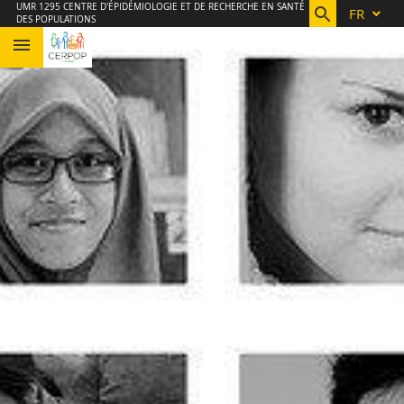
Aller
Navigation
Accès
Connexion
UMR 1295 CENTRE D'ÉPIDÉMIOLOGIE ET DE RECHERCHE EN SANTÉ
FR
DES POPULATIONS
au
directs
contenu