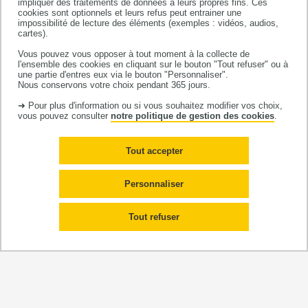
impliquer des traitements de données à leurs propres fins. Ces
setting. Eur J Surg Oncol. 2019 Jan;45(1):75-80.
doi
:
cookies sont optionnels et leurs refus peut entrainer une
impossibilité de lecture des éléments (exemples : vidéos, audios,
10.1016/j.ejso.2018.01.078.
cartes).
Lamy S, Guimbaud R, Digue L, Cirilo-Cassaigne I,
Vous pouvez vous opposer à tout moment à la collecte de
l'ensemble des cookies en cliquant sur le bouton "Tout refuser" ou à
Bousser V, Oum-Sack E, Goddard J, Bauvin E,
une partie d'entres eux via le bouton "Personnaliser".
Nous conservons votre choix pendant 365 jours.
Delpierre C,
Grosclaude P
; EvaCCoR Group. Are
➜ Pour plus d'information ou si vous souhaitez modifier vos choix,
there variations in adherence to colorectal cancer
vous pouvez consulter
notre politique de gestion des cookies
.
clinical guidelines depending on treatment place
and recommendation novelty? The French EvaCCoR
Tout accepter
observational study. Clin Res Hepatol
Personnaliser
Gastroenterol. 2019 Jun;43(3):346-356.
doi
:
10.1016/j.clinre.20110.008.
Tout refuser
Lamy S, Laurent G, Lepage B,
Grosclaude P
,
Delpierre C. Impact of comorbidity in DBLCL: direct
and indirect effects on survival through unplanned
chemotherapy dose reduction. J Intern Med. 2019