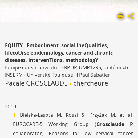
ACCUEIL
UMR
1295
LES
ÉQUIPES DE
EQUITY - Embodiment, social ineQualities,
RECHERCHE
lifecoUrse epidemiology, cancer and chronIc
EQUIPE
diseases, intervenTions, methodologY
5
Equipe constitutive
du CERPOP
, UMR1295, unité mixte
INSERM - Université Toulouse III Paul Sabatier
Pacale GROSCLAUDE
chercheure
•
2019
Bielska-Lasota M, Rossi S, Krzyżak M, et al
EUROCARE-5 Working Group (
Grosclaude P
collaborator). Reasons for low cervical cancer