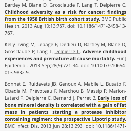
Bartley M, Blane D, Grosclaude P, Lang T,
Delpierre
C.
Childhood adversity as a risk for cancer: findings
from the 1958 British birth cohort study.
BMC Public
Health. 2013 Aug 19;13:767. doi: 10.1186/1471-2458-13-
767.
Kelly-Irving M, Lepage B, Dedieu D, Bartley M, Blane D,
Grosclaude P, Lang T,
Delpierre
C
.
Adverse childhood
experiences and premature all-cause mortality.
Eur J
Epidemiol. 2013 Sep;28(9):721-34. doi: 10.1007/s10654-
013-9832-9.
Bonnet E, Ruidavets JB, Genoux A, Mabile L, Busato F,
Obadia M, Prévoteau F, Marchou B, Massip P, Marion-
Latard F,
Delpierre
C
, Bernard J, Perret B.
Early loss of
bone mineral density is correlated with a gain of fat
mass in patients starting a protease inhibitor
containing regimen: the prospective Lipotrip study.
BMC Infect Dis. 2013 Jun 28;13:293. doi: 10.1186/1471-