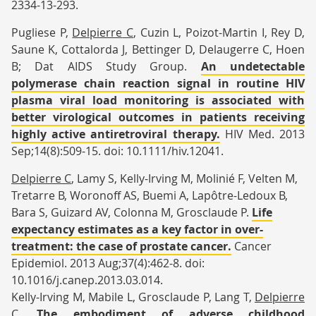
2334-13-293.
Pugliese P,
Delpierre
C
, Cuzin L, Poizot-Martin I, Rey D,
Saune K, Cottalorda J, Bettinger D, Delaugerre C, Hoen
B; Dat AIDS Study Group.
An undetectable
polymerase chain reaction signal in routine HIV
plasma viral load monitoring is associated with
better virological outcomes in patients receiving
highly active antiretroviral therapy.
HIV Med. 2013
Sep;14(8):509-15. doi: 10.1111/hiv.12041.
Delpierre
C
, Lamy S, Kelly-Irving M, Molinié F, Velten M,
Tretarre B, Woronoff AS, Buemi A, Lapôtre-Ledoux B,
Bara S, Guizard AV, Colonna M, Grosclaude P.
Life
expectancy estimates as a key factor in over-
treatment: the case of prostate cancer.
Cancer
Epidemiol. 2013 Aug;37(4):462-8. doi:
10.1016/j.canep.2013.03.014.
Kelly-Irving M, Mabile L, Grosclaude P, Lang T,
Delpierre
C
.
The embodiment of adverse childhood