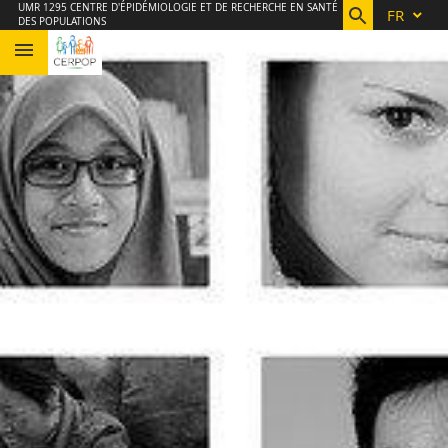
Aller
Navigation
Accès
Connexion
UMR 1295 CENTRE D'ÉPIDÉMIOLOGIE ET DE RECHERCHE EN SANTÉ
FR
DES POPULATIONS
au
directs
contenu