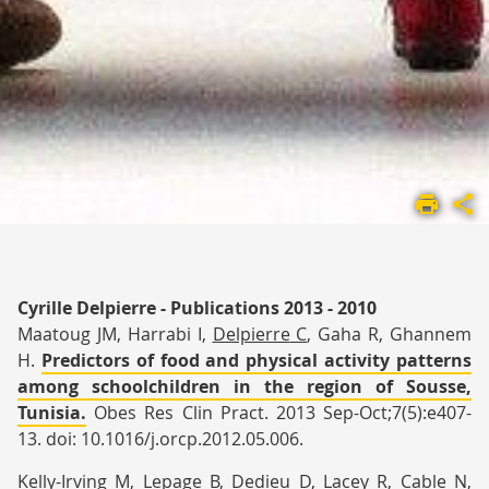
ACCUEIL
UMR
1295
LES
ÉQUIPES DE
Cyrille Delpierre - Publications 2013 - 2010
RECHERCHE
Maatoug JM, Harrabi I,
Delpierre
C
, Gaha R, Ghannem
EQUIPE
H.
Predictors of food and physical activity patterns
5
among schoolchildren in the region of Sousse,
Tunisia.
Obes Res Clin Pract. 2013 Sep-Oct;7(5):e407-
13. doi: 10.1016/j.orcp.2012.05.006.
Kelly-Irving M, Lepage B, Dedieu D, Lacey R, Cable N,