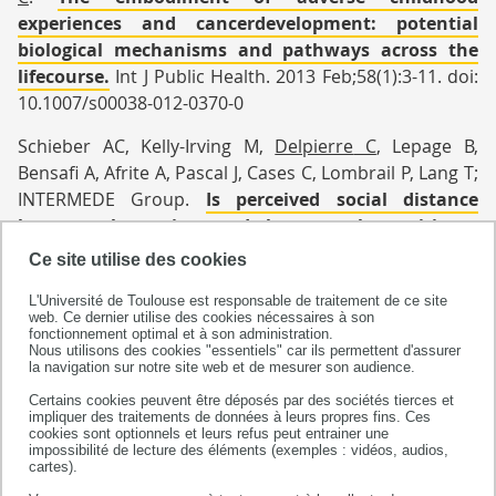
experiences and cancerdevelopment: potential
biological mechanisms and pathways across the
lifecourse.
Int J Public Health. 2013 Feb;58(1):3-11. doi:
10.1007/s00038-012-0370-0
Schieber AC, Kelly-Irving M,
Delpierre
C
, Lepage B,
Bensafi A, Afrite A, Pascal J, Cases C, Lombrail P, Lang T;
INTERMEDE Group.
Is perceived social distance
between the patient and the general practitioner
related to their disagreement on patient's health
Ce site utilise des cookies
status?
Patient Educ Couns. 2013 Apr;91(1):97-104. doi:
L'Université de Toulouse est responsable de traitement de ce site
10.1016/j.pec.2012.11.012.
web. Ce dernier utilise des cookies nécessaires à son
fonctionnement optimal et à son administration.
Carayol M, Bernard P, Boiché J, Riou F, Mercier B,
Nous utilisons des cookies "essentiels" car ils permettent d'assurer
la navigation sur notre site web et de mesurer son audience.
Cousson-Gélie F, Romain AJ,
Delpierre
C
, Ninot G.
Psychological effect of exercise in women with
Certains cookies peuvent être déposés par des sociétés tierces et
impliquer des traitements de données à leurs propres fins. Ces
breast cancer receiving adjuvant therapy: what is
cookies sont optionnels et leurs refus peut entrainer une
impossibilité de lecture des éléments (exemples : vidéos, audios,
the optimal dose needed?
Ann Oncol. 2013
cartes).
Feb;24(2):291-300. doi: 10.1093/annonc/mds342.