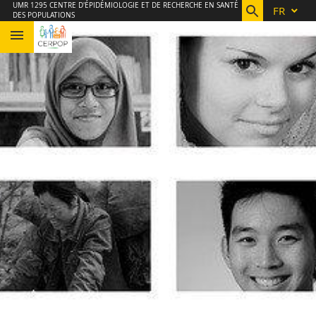
Aller
Navigation
Accès
Connexion
UMR 1295 CENTRE D'ÉPIDÉMIOLOGIE ET DE RECHERCHE EN SANTÉ
FR
DES POPULATIONS
au
directs
contenu