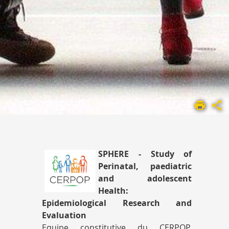
ACCUEIL
UMR
1295
LES
ÉQUIPES DE
SPHERE - Study of
RECHERCHE
Perinatal, paediatric
EQUIPE
and adolescent
2
Health:
Epidemiological Research and
Evaluation
Equipe constitutive du CERPOP,