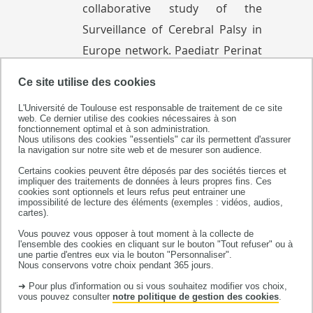
collaborative study of the
Surveillance of Cerebral Palsy in
Europe network. Paediatr Perinat
Epidemiol. 2023 Feb 1.
doi
:
Ce site utilise des cookies
10.1111/ppe.12950. Epub ahead
L'Université de Toulouse est responsable de traitement de ce site
of print
web. Ce dernier utilise des cookies nécessaires à son
fonctionnement optimal et à son administration.
Nous utilisons des cookies "essentiels" car ils permettent d'assurer
la navigation sur notre site web et de mesurer son audience.
2022
Certains cookies peuvent être déposés par des sociétés tierces et
impliquer des traitements de données à leurs propres fins. Ces
Delobel-Ayoub M, Ehlinger V,
cookies sont optionnels et leurs refus peut entrainer une
impossibilité de lecture des éléments (exemples : vidéos, audios,
Klapouszczak D
, Duffaut C,
cartes).
Arnaud C, Sentenac M. Prevalence
Vous pouvez vous opposer à tout moment à la collecte de
l'ensemble des cookies en cliquant sur le bouton "Tout refuser" ou à
and characteristics of children
une partie d'entres eux via le bouton "Personnaliser".
Nous conservons votre choix pendant 365 jours.
with cerebral palsy according to
➜ Pour plus d'information ou si vous souhaitez modifier vos choix,
socioeconomic status of areas of
vous pouvez consulter
notre politique de gestion des cookies
.
residence in a French