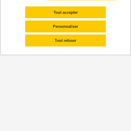
Pas de publications
Tout accepter
2021
Pas de publications
Personnaliser
2020
Tout refuser
Pas de publications
UMR 1295
Centre d'Epidémiologie et de Recherche en santé des
POPulations
Faculté de santé - Université de Toulouse
37 allées Jules Guesde
31000 Toulouse
Mentions légales
Localisation