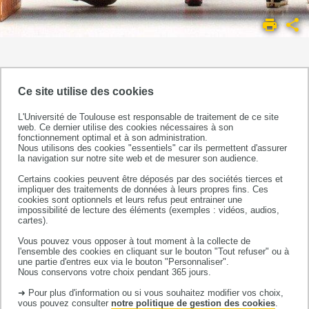
ACCUEIL
UMR
1295
LES
ÉQUIPES DE
EQUITY -
Ce site utilise des cookies
RECHERCHE
Embodiment, social
EQUIPE
L'Université de Toulouse est responsable de traitement de ce site
ineQualities,
web. Ce dernier utilise des cookies nécessaires à son
5
lifecoUrse
fonctionnement optimal et à son administration.
Nous utilisons des cookies "essentiels" car ils permettent d'assurer
epidemiology,
la navigation sur notre site web et de mesurer son audience.
cancer and chronIc diseases,
Certains cookies peuvent être déposés par des sociétés tierces et
intervenTions, methodologY
impliquer des traitements de données à leurs propres fins. Ces
cookies sont optionnels et leurs refus peut entrainer une
Equipe constitutive
du CERPOP
,
impossibilité de lecture des éléments (exemples : vidéos, audios,
UMR1295, unité mixte INSERM -
cartes).
Université Toulouse III Paul Sabatier
Vous pouvez vous opposer à tout moment à la collecte de
l'ensemble des cookies en cliquant sur le bouton "Tout refuser" ou à
Sofia HADDAD
doctorante
•
une partie d'entres eux via le bouton "Personnaliser".
Nous conservons votre choix pendant 365 jours.
➜ Pour plus d'information ou si vous souhaitez modifier vos choix,
2022
vous pouvez consulter
notre politique de gestion des cookies
.