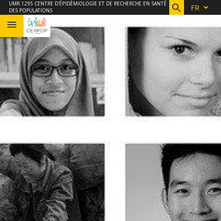
Aller
Navigation
Accès
Connexion
UMR 1295 CENTRE D'ÉPIDÉMIOLOGIE ET DE RECHERCHE EN SANTÉ
FR
DES POPULATIONS
au
directs
contenu