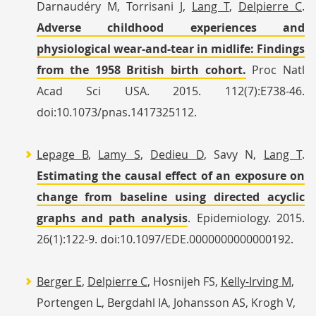
Darnaudéry M, Torrisani J,
Lang T
,
Delpierre C
.
Adverse childhood experiences and
physiological wear-and-tear in midlife: Findings
from the 1958 British birth cohort.
Proc Natl
Acad Sci USA. 2015. 112(7):E738-46.
doi:10.1073/pnas.1417325112.
Lepage B
,
Lamy S
,
Dedieu D
, Savy N,
Lang T
.
Estimating the causal effect of an exposure on
change from baseline using directed acyclic
graphs and path analysis
. Epidemiology. 2015.
26(1):122-9. doi:10.1097/EDE.0000000000000192.
Berger E
,
Delpierre C
, Hosnijeh FS,
Kelly-Irving M
,
Portengen L, Bergdahl IA, Johansson AS, Krogh V,