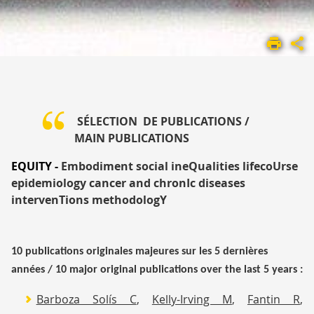
ACCUEIL
UMR
1295
PRÉSENTATION
PUBLICATIONS
SÉLECTION DE PUBLICATIONS /
MAIN PUBLICATIONS
EQUITY -
Embodiment social ineQualities lifecoUrse
epidemiology cancer and chronIc diseases
intervenTions methodologY
10 publications originales majeures sur les 5 dernières
années /
10 major original publications over the last 5 years :
Barboza Solís C
,
Kelly-Irving M
,
Fantin R
,