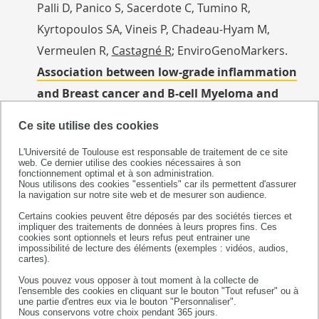
Palli D, Panico S, Sacerdote C, Tumino R,
Kyrtopoulos SA, Vineis P, Chadeau-Hyam M,
Vermeulen R,
Castagné R
; EnviroGenoMarkers.
Association between low-grade inflammation
and Breast cancer and B-cell Myeloma and
Non-Hodgkin Lymphoma: findings from two
Ce site utilise des cookies
prospective cohorts.
Sci Rep. 2018. 8(1):10805.
L'Université de Toulouse est responsable de traitement de ce site
doi: 10.1038/s41598-018-29041-1.
web. Ce dernier utilise des cookies nécessaires à son
fonctionnement optimal et à son administration.
Nous utilisons des cookies "essentiels" car ils permettent d'assurer
la navigation sur notre site web et de mesurer son audience.
Bories P,
Lamy S
, Simand C, Bertoli S,
Delpierre C
,
Certains cookies peuvent être déposés par des sociétés tierces et
Malak S, Fornecker L, Moreau S, Récher C, Nebout
impliquer des traitements de données à leurs propres fins. Ces
cookies sont optionnels et leurs refus peut entrainer une
A.
Physician uncertainty aversion impacts
impossibilité de lecture des éléments (exemples : vidéos, audios,
cartes).
medical decision making for older patients
Vous pouvez vous opposer à tout moment à la collecte de
with acute myeloid leukemia: results of a
l'ensemble des cookies en cliquant sur le bouton "Tout refuser" ou à
une partie d'entres eux via le bouton "Personnaliser".
national survey
. Haematologica. 2018.
Nous conservons votre choix pendant 365 jours.