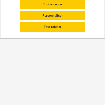
Pas de publications
Tout accepter
2021
Personnaliser
Pas de publications
Tout refuser
UMR 1295
Centre d'Epidémiologie et de Recherche en santé des
POPulations
Faculté de santé - Université de Toulouse
37 allées Jules Guesde
31000 Toulouse
Mentions légales
Localisation
Contactez-nous
Plan du site