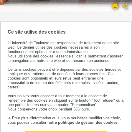
ACCUEIL
UMR
1295
LES
ÉQUIPES DE
Ce site utilise des cookies
EQUITY -
RECHERCHE
Embodiment, social
L'Université de Toulouse est responsable de traitement de ce site
EQUIPE
web. Ce dernier utilise des cookies nécessaires à son
ineQualities,
fonctionnement optimal et à son administration.
5
lifecoUrse
Nous utilisons des cookies "essentiels" car ils permettent d'assurer
la navigation sur notre site web et de mesurer son audience.
epidemiology,
cancer and chronIc diseases,
Certains cookies peuvent être déposés par des sociétés tierces et
impliquer des traitements de données à leurs propres fins. Ces
intervenTions, methodologY
cookies sont optionnels et leurs refus peut entrainer une
impossibilité de lecture des éléments (exemples : vidéos, audios,
Equipe constitutive
du CERPOP
,
cartes).
UMR1295, unité mixte INSERM -
Vous pouvez vous opposer à tout moment à la collecte de
Université Toulouse III Paul Sabatier
l'ensemble des cookies en cliquant sur le bouton "Tout refuser" ou à
Saha NASERI
doctorante
une partie d'entres eux via le bouton "Personnaliser".
•
Nous conservons votre choix pendant 365 jours.
➜ Pour plus d'information ou si vous souhaitez modifier vos choix,
vous pouvez consulter
notre politique de gestion des cookies
.
2022