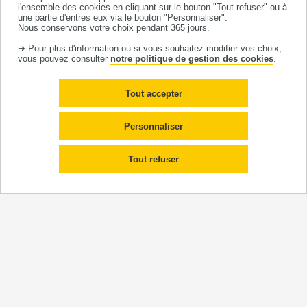
Roxane DELPECH
l'ensemble des cookies en cliquant sur le bouton "Tout refuser" ou à
•
une partie d'entres eux via le bouton "Personnaliser".
doctorante
Nous conservons votre choix pendant 365 jours.
➜ Pour plus d'information ou si vous souhaitez modifier vos choix,
vous pouvez consulter
notre politique de gestion des cookies
.
Tout accepter
2022
Personnaliser
Delpech R
, Couderc B, Taboulet F. La souplesse
relative des règles relatives à la fin de vie,
Tout refuser
corollaire d’un objet insaisissable. Médecine &
Droit. 2022. vol. 2022. n°177. pp. 108-113.
doi
.org/10.1016/j.meddro.2022.09.003
UMR 1295
Centre d'Epidémiologie et de Recherche en santé des
POPulations