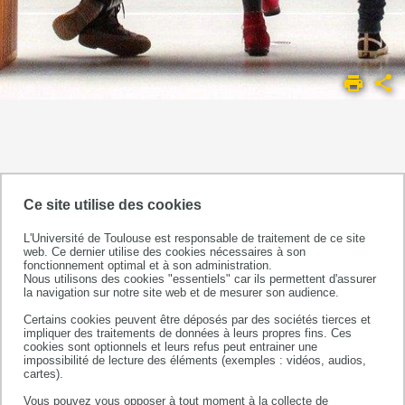
ACCUEIL
UMR
1295
LES
ÉQUIPES DE
RECHERCHE
Ce site utilise des cookies
EQUIPE
BIOETHICS -
BIOETHICS
BIOethics
L'Université de Toulouse est responsable de traitement de ce site
web. Ce dernier utilise des cookies nécessaires à son
Exploring
fonctionnement optimal et à son administration.
Trajectories
Nous utilisons des cookies "essentiels" car ils permettent d'assurer
la navigation sur notre site web et de mesurer son audience.
of Health
Innovations Challenging Society
Certains cookies peuvent être déposés par des sociétés tierces et
impliquer des traitements de données à leurs propres fins. Ces
Equipe constitutive de l'UMR1027,
cookies sont optionnels et leurs refus peut entrainer une
impossibilité de lecture des éléments (exemples : vidéos, audios,
unité mixte INSERM - Université
cartes).
Toulouse III Paul Sabatier
Vous pouvez vous opposer à tout moment à la collecte de