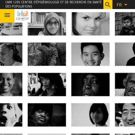
Aller
Navigation
Accès
Connexion
UMR 1295 CENTRE D'ÉPIDÉMIOLOGIE ET DE RECHERCHE EN SANTÉ
FR
DES POPULATIONS
au
directs
contenu