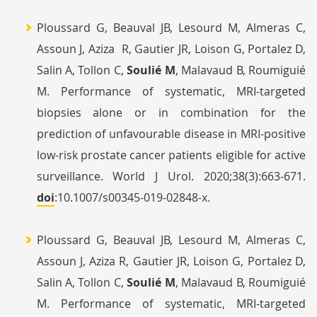
Ploussard G, Beauval JB, Lesourd M, Almeras C,
Assoun J, Aziza R, Gautier JR, Loison G, Portalez D,
Salin A, Tollon C,
Soulié M
, Malavaud B, Roumiguié
M. Performance of systematic, MRI-targeted
biopsies alone or in combination for the
prediction of unfavourable disease in MRI-positive
low-risk prostate cancer patients eligible for active
surveillance. World J Urol. 2020;38(3):663‐671.
doi
:10.1007/s00345-019-02848-x.
Ploussard G, Beauval JB, Lesourd M, Almeras C,
Assoun J, Aziza R, Gautier JR, Loison G, Portalez D,
Salin A, Tollon C,
Soulié M
, Malavaud B, Roumiguié
M. Performance of systematic, MRI-targeted