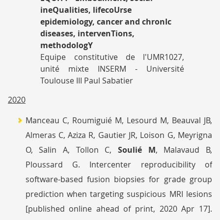
RECHERCHE
ineQualities, lifecoUrse
EQUIPE
epidemiology, cancer and chronIc
5
diseases, intervenTions,
methodologY
Equipe constitutive de l'UMR1027,
unité mixte INSERM - Université
Toulouse III Paul Sabatier
2020
Manceau C, Roumiguié M, Lesourd M, Beauval JB,
Almeras C, Aziza R, Gautier JR, Loison G, Meyrigna
O, Salin A, Tollon C,
Soulié M
, Malavaud B,
Ploussard G. Intercenter reproducibility of
software-based fusion biopsies for grade group
prediction when targeting suspicious MRI lesions
[published online ahead of print, 2020 Apr 17].