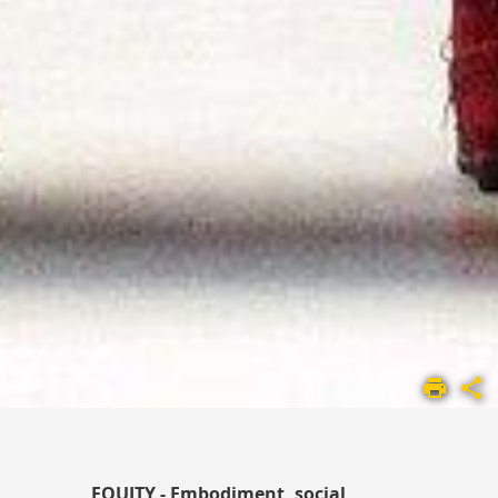
ACCUEIL
UMR
1295
LES
ÉQUIPES DE
EQUITY - Embodiment, social