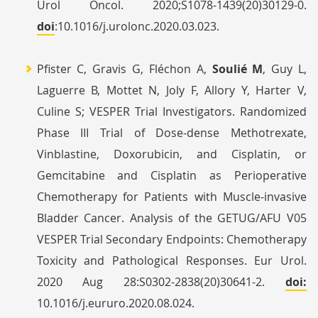
Urol Oncol. 2020;S1078-1439(20)30129-0.
doi
:10.1016/j.urolonc.2020.03.023.
Pfister C, Gravis G, Fléchon A,
Soulié M
, Guy L,
Laguerre B, Mottet N, Joly F, Allory Y, Harter V,
Culine S; VESPER Trial Investigators. Randomized
Phase III Trial of Dose-dense Methotrexate,
Vinblastine, Doxorubicin, and Cisplatin, or
Gemcitabine and Cisplatin as Perioperative
Chemotherapy for Patients with Muscle-invasive
Bladder Cancer. Analysis of the GETUG/AFU V05
VESPER Trial Secondary Endpoints: Chemotherapy
Toxicity and Pathological Responses. Eur Urol.
2020 Aug 28:S0302-2838(20)30641-2.
doi:
10.1016/j.eururo.2020.08.024.