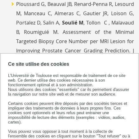
Ploussard G, Beauval JB, Renard-Penna R, Lesourd
M, Manceau C, Almeras C, Gautier JR, Loison G,
Portalez D, Salin A,
Soulié M
, Tollon C , Malavaud
B, Roumiguié M. Assessment of the Minimal
Targeted Biopsy Core Number per MRI Lesion for
Improving Prostate Cancer Grading Prediction. J
Clin Med. 2020;9(1):225.
doi
:10.3390/jcm9010225.
Ce site utilise des cookies
L'Université de Toulouse est responsable de traitement de ce site
Ploussard G, Beauval JB, Lesourd M, Manceau C,
web. Ce dernier utilise des cookies nécessaires à son
fonctionnement optimal et à son administration.
Almeras C, Aziza R, Gautier JR, Loison G, Portalez
Nous utilisons des cookies "essentiels" car ils permettent d'assurer
la navigation sur notre site web et de mesurer son audience.
D, Salin A, Tollon C,
Soulié M
, Malavaud B,
Certains cookies peuvent être déposés par des sociétés tierces et
Roumiguié M. Active surveillance eligibility of MRI-
impliquer des traitements de données à leurs propres fins. Ces
cookies sont optionnels et leurs refus peut entrainer une
positive patients with grade group 2 prostate
impossibilité de lecture des éléments (exemples : vidéos, audios,
cartes).
cancer: a pathological study. World J Urol. 2020
Vous pouvez vous opposer à tout moment à la collecte de
Jul;38(7):1735-1740.
doi
: 10.1007/s00345-019-
l'ensemble des cookies en cliquant sur le bouton "Tout refuser" ou à