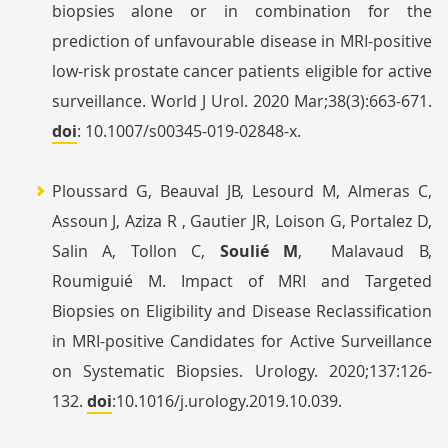
biopsies alone or in combination for the
prediction of unfavourable disease in MRI-positive
low-risk prostate cancer patients eligible for active
surveillance. World J Urol. 2020 Mar;38(3):663-671.
doi
: 10.1007/s00345-019-02848-x.
Ploussard G, Beauval JB, Lesourd M, Almeras C,
Assoun J, Aziza R , Gautier JR, Loison G, Portalez D,
Salin A, Tollon C,
Soulié M
, Malavaud B,
Roumiguié M. Impact of MRI and Targeted
Biopsies on Eligibility and Disease Reclassification
in MRI-positive Candidates for Active Surveillance
on Systematic Biopsies. Urology. 2020;137:126‐
132.
doi
:10.1016/j.urology.2019.10.039.