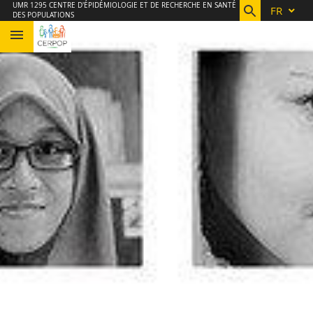
Aller
Navigation
Accès
Connexion
UMR 1295 CENTRE D'ÉPIDÉMIOLOGIE ET DE RECHERCHE EN SANTÉ
FR
DES POPULATIONS
au
directs
contenu