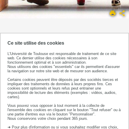
ACCUEIL
UMR
1295
LES
ÉQUIPES DE
SPHERE - Study of Perinatal,
Ce site utilise des cookies
RECHERCHE
paediatric and adolescent Health:
EQUIPE
Epidemiological Research and
L'Université de Toulouse est responsable de traitement de ce site
web. Ce dernier utilise des cookies nécessaires à son
2
Evaluation
fonctionnement optimal et à son administration.
Nous utilisons des cookies "essentiels" car ils permettent d'assurer
Equipe constitutive de l'UMR1027,
la navigation sur notre site web et de mesurer son audience.
unité mixte INSERM - Université
Certains cookies peuvent être déposés par des sociétés tierces et
Toulouse III Paul Sabatier
impliquer des traitements de données à leurs propres fins. Ces
cookies sont optionnels et leurs refus peut entrainer une
impossibilité de lecture des éléments (exemples : vidéos, audios,
cartes).
Vous pouvez vous opposer à tout moment à la collecte de
2020
l'ensemble des cookies en cliquant sur le bouton "Tout refuser" ou à
une partie d'entres eux via le bouton "Personnaliser".
Pas de publications
Nous conservons votre choix pendant 365 jours.
➜ Pour plus d'information ou si vous souhaitez modifier vos choix,