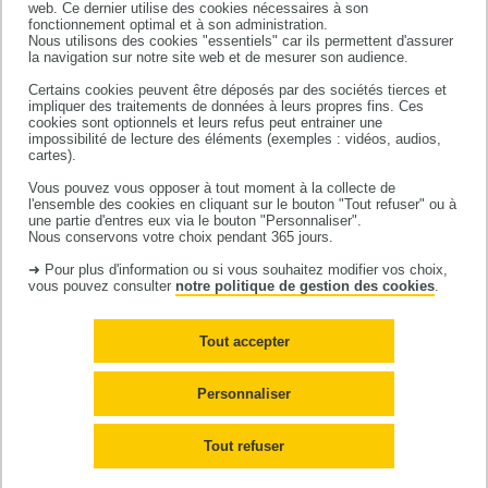
web. Ce dernier utilise des cookies nécessaires à son
Equipe constitutive
du CERPOP
,
fonctionnement optimal et à son administration.
UMR1295, unité mixte INSERM -
Nous utilisons des cookies "essentiels" car ils permettent d'assurer
la navigation sur notre site web et de mesurer son audience.
Université Toulouse III Paul Sabatier
Lisa
OUANHANON
Certains cookies peuvent être déposés par des sociétés tierces et
•
impliquer des traitements de données à leurs propres fins. Ces
cookies sont optionnels et leurs refus peut entrainer une
doctorante
impossibilité de lecture des éléments (exemples : vidéos, audios,
cartes).
Vous pouvez vous opposer à tout moment à la collecte de
2023
l'ensemble des cookies en cliquant sur le bouton "Tout refuser" ou à
une partie d'entres eux via le bouton "Personnaliser".
Ouanhnon L
, Astruc P, Freyens A, Mesthé P,
Nous conservons votre choix pendant 365 jours.
Pariente K, Rougé D, Gimenez L, Rougé-Bugat ME.
➜ Pour plus d'information ou si vous souhaitez modifier vos choix,
vous pouvez consulter
notre politique de gestion des cookies
.
Women's health in migrant populations: a
qualitative study in France. Eur J Public Health. 2023
Tout accepter
Feb 3;33(1):99-105.
doi
: 10.1093/eurpub/ckac133.
Personnaliser
2022
Ouanhnon L
, Rougé Bugat ME, Lamy S, Druel V,
Tout refuser
Delpierre C, Grosclaude P. Social and territorial