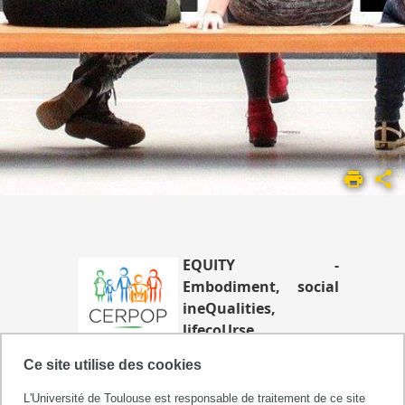
ACCUEIL
UMR
1295
LES
ÉQUIPES DE
EQUITY -
RECHERCHE
Embodiment, social
EQUIPE
ineQualities,
5
lifecoUrse
epidemiology, cancer
Ce site utilise des cookies
and chronIc diseases, intervenTions,
methodologY
L'Université de Toulouse est responsable de traitement de ce site