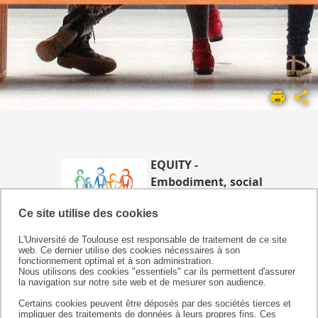
ACCUEIL
UMR
1295
LES
ÉQUIPES DE
EQUITY -
RECHERCHE
Embodiment, social
EQUIPE
ineQualities,
5
Ce site utilise des cookies
lifecoUrse
epidemiology,
L'Université de Toulouse est responsable de traitement de ce site
cancer and chronIc diseases,
web. Ce dernier utilise des cookies nécessaires à son
fonctionnement optimal et à son administration.
intervenTions, methodologY
Nous utilisons des cookies "essentiels" car ils permettent d'assurer
Equipe constitutive de l'UMR1027,
la navigation sur notre site web et de mesurer son audience.
unité mixte INSERM - Université
Certains cookies peuvent être déposés par des sociétés tierces et
impliquer des traitements de données à leurs propres fins. Ces
Toulouse III Paul Sabatier