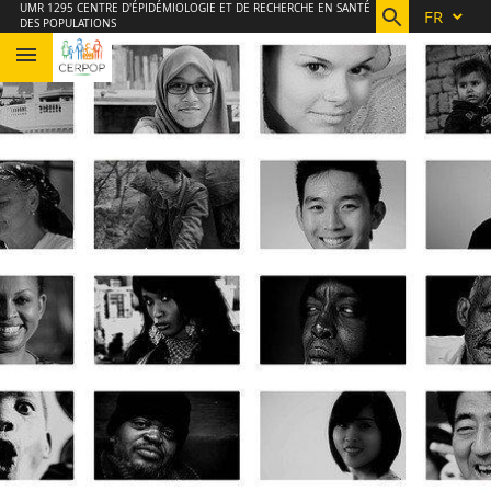
Aller
Navigation
Accès
Connexion
UMR 1295 CENTRE D'ÉPIDÉMIOLOGIE ET DE RECHERCHE EN SANTÉ
FR
DES POPULATIONS
au
directs
contenu