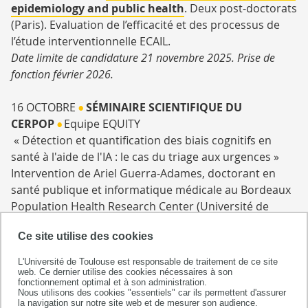
epidemiology and public health
. Deux post-doctorats
(Paris). Evaluation de l’efficacité et des processus de
l’étude interventionnelle ECAIL.
Date limite de candidature 21 novembre 2025. Prise de
fonction février 2026.
16 OCTOBRE
SÉMINAIRE SCIENTIFIQUE DU
•
CERPOP
Equipe EQUITY
•
« Détection et quantification des biais cognitifs en
santé à l'aide de l'IA : le cas du triage aux urgences »
Intervention de Ariel Guerra-Adames, doctorant en
santé publique et informatique médicale au Bordeaux
Population Health Research Center (Université de
Bordeaux / INSERM/Inria). Ses travaux portent sur la
Ce site utilise des cookies
quantification des biais cognitifs dans le triage aux
urgences et la régulation médicale à l'aide de grands
L'Université de Toulouse est responsable de traitement de ce site
modèles de langage, l'inférence causale et la théorie
web. Ce dernier utilise des cookies nécessaires à son
fonctionnement optimal et à son administration.
du transport. Il est auteur de « Uncovering Judgment
Nous utilisons des cookies "essentiels" car ils permettent d'assurer
la navigation sur notre site web et de mesurer son audience.
Biases in Emergency Triage: A Public Health Approach