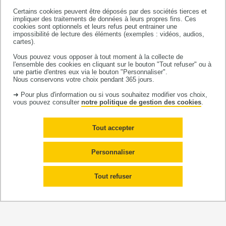
Based on Large Language Models » (ML4H 2024) et co-
Certains cookies peuvent être déposés par des sociétés tierces et
impliquer des traitements de données à leurs propres fins. Ces
auteur de recherches sur l'optimisation des flux
cookies sont optionnels et leurs refus peut entrainer une
patients, la dé-identification automatique de dossiers
impossibilité de lecture des éléments (exemples : vidéos, audios,
cartes).
médicaux, et la génération de données médicales
Vous pouvez vous opposer à tout moment à la collecte de
synthétiques tabulaires et textuelles.
l'ensemble des cookies en cliquant sur le bouton "Tout refuser" ou à
une partie d'entres eux via le bouton "Personnaliser".
Nous conservons votre choix pendant 365 jours.
15 OCTOBRE
CONFÉRENCE sur la Protection de la
•
Santé, Strasbourg, France -
Diffusion en direct
➜ Pour plus d'information ou si vous souhaitez modifier vos choix,
vous pouvez consulter
notre politique de gestion des cookies
.
prévue
Les inégalités sociales, la dégradation de
Tout accepter
l'environnement, l’évolution démographique, et les
crises mondiales menacent la stabilité des systèmes
Personnaliser
de santé. Face à ces défis, le
Conseil de l'Europe
intensifie ses efforts pour protéger la santé et
Tout refuser
défendre les droits humains qui en dépendent. La
conférence de 2025 sur la protection de la santé
présentera les actions globales et transversales
menées par le Conseil de l'Europe pour faire