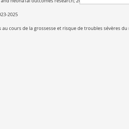
y and neonaTal outcomes research; 2024
2023-2025
 cours de la grossesse et risque de troubles sévères du 
 Pregnancy outcomes in nulliparous women after Assisted R
lationship After Postpartum Depression: ARandomized Compar
ID-19 ; 2021-2022
éfis chez les enfants avec TSA et handicap intellectuel moye
Unes adultes avec Paralysie cérébrale : données européenn
atal et de transmission verticale du SARS-CoV-2 en période
2020-2026