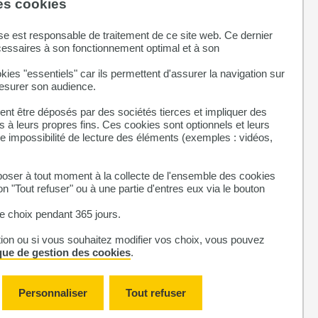
des cookies
e de l’autisme chez l’enfant : une étude à partir de
se est responsable de traitement de ce site web. Ce dernier
cessaires à son fonctionnement optimal et à son
028
kies "essentiels" car ils permettent d'assurer la navigation sur
mesurer son audience.
du petit périmètre cranien ; 2025-2028
nt être déposés par des sociétés tierces et impliquer des
 à leurs propres fins. Ces cookies sont optionnels et leurs
helle d'observation clinique du développement du grand
ne impossibilité de lecture des éléments (exemples : vidéos,
ser à tout moment à la collecte de l'ensemble des cookies
ant un diabète préexistant ; 2024->
on "Tout refuser" ou à une partie d'entres eux via le bouton
 choix pendant 365 jours.
tion ou si vous souhaitez modifier vos choix, vous pouvez
ique de gestion des cookies
.
rossesse ; 2024-2025
Personnaliser
Tout refuser