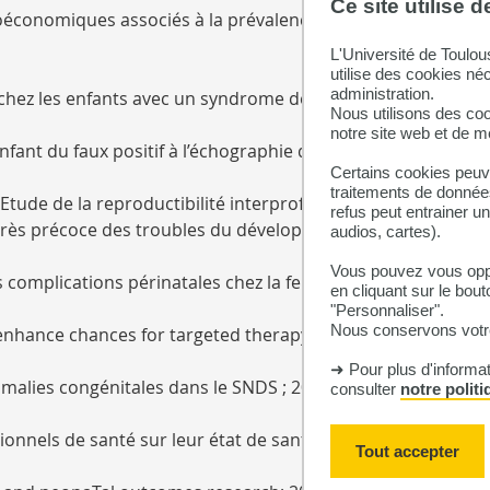
Ce site utilise 
économiques associés à la prévalence des troubles du spectr
L'Université de Toulou
utilise des cookies né
administration.
chez les enfants avec un syndrome de Prader-Willi ; 2026-2
Nous utilisons des coo
notre site web et de 
ant du faux positif à l’échographie de dépistage : exemple 
Certains cookies peuve
traitements de données
 Etude de la reproductibilité interprofessionnelle d'une éc
refus peut entrainer u
 très précoce des troubles du développement ; 2025-2028
audios, cartes).
Vous pouvez vous oppo
 complications périnatales chez la femme nullipare présent
en cliquant sur le bout
"Personnaliser".
Nous conservons votre
o enhance chances for targeted therapy; 2024-2027
➜ Pour plus d'informa
alies congénitales dans le SNDS ; 2024-2026
consulter
notre polit
ionnels de santé sur leur état de santé et l’issue de leur g
Tout accepter