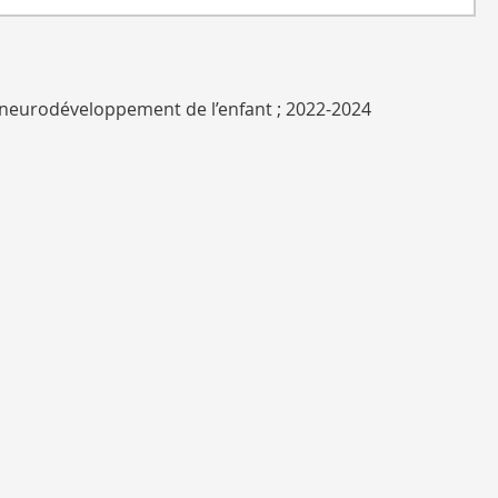
neurodéveloppement de l’enfant ; 2022-2024
eproductive Technology, 2021->
ative Trial of the Cognitive Behavioral Therapy
n à profond ; 2020-2028
es (PAJEUP) ; 2020-2026
 de pandémie au COVID-19 par création et analyse d'une