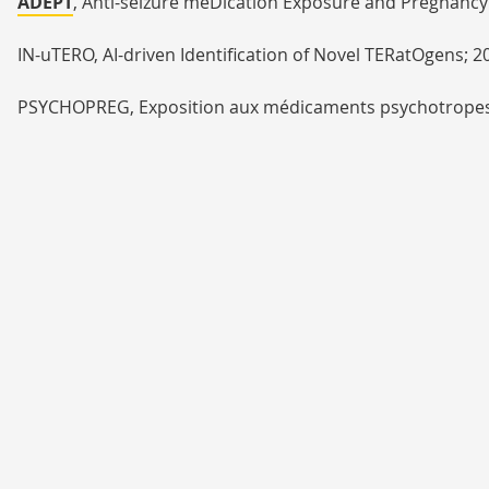
ADEPT
, Anti-seizure meDication Exposure and Pregnanc
IN-uTERO, AI-driven Identification of Novel TERatOgens; 
PSYCHOPREG, Exposition aux médicaments psychotropes au
APPART, Aspirin for the Prevention of Preeclampsia and
HUGS, Early Intervention to Protect the Mother-Child Re
Program; 2021-2025
COVACPREG
, Femmes enceintes vaccinées contre la COV
OT-DEFI, Intérêt de l’ocytocine dans les comportements d
PAJE-UP
, Emploi, Parcours de soins et Autonomie des JE
COROFET, Evaluation du risque obstétrical, fœtal et néon
banque biologique et tissulaire d'issues de grossesses ; 