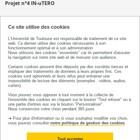
Projet n°4 IN-uTERO
AI-driven Identification of Novel TERatOgens
Ce site utilise des cookies
Le programme de recherche IN-uTERO vise à améliorer
L'Université de Toulouse est responsable de traitement de ce site
l’évaluation du risque tératogène des médicaments
web. Ce dernier utilise des cookies nécessaires à son
pendant la grossesse grâce à des modèles avancés
fonctionnement optimal et à son administration.
Nous utilisons des cookies "essentiels" car ils permettent d'assurer
d’intelligence artificielle. En s’appuyant sur des
la navigation sur notre site web et de mesurer son audience.
données de vie réelle issues de deux grandes
Certains cookies peuvent être déposés par des sociétés tierces et
cohortes, la cohorte EFEMERIS en France et la Québec
impliquer des traitements de données à leurs propres fins. Ces
cookies sont optionnels et leurs refus peut entrainer une
Pregnancy Cohort au Canada, le projet développe de
impossibilité de lecture des éléments (exemples : vidéos, audios,
nouveaux outils capables d’identifier les profils de
cartes).
femmes enceintes les plus à risque d’avoir un enfant
Vous pouvez vous opposer à tout moment à la collecte de
l'ensemble des cookies en cliquant sur le bouton "Tout refuser" ou à
atteint de malformations congénitales. Pour préserver
une partie d'entres eux via le bouton "Personnaliser".
la confidentialité des données tout en exploitant leur
Nous conservons votre choix pendant 365 jours.
richesse, IN-uTERO utilise des méthodes
➜ Pour plus d'information ou si vous souhaitez modifier vos choix,
d’apprentissage fédéré permettant d’entraîner les
vous pouvez consulter
notre politique de gestion des cookies
.
modèles sans partager les données individuelles. Les
méthodologies développées, les modèles de
Tout accepter