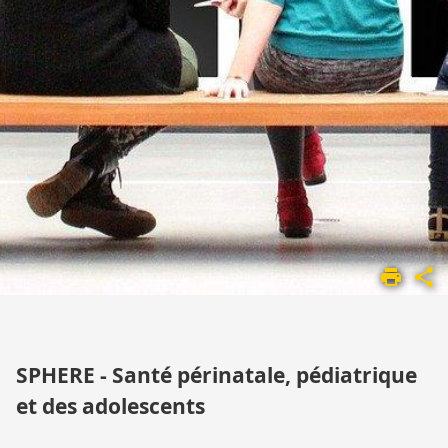
ACCUEIL
UMR
1295
LES
ÉQUIPES DE
SPHERE - Santé périnatale, pédiatrique
RECHERCHE
et des adolescents
EQUIPE
2