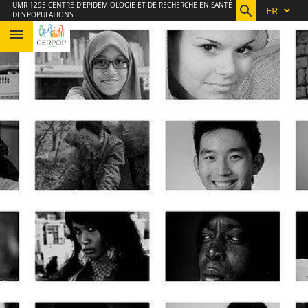
Aller
Navigation
Accès
Connexion
UMR 1295 CENTRE D'ÉPIDÉMIOLOGIE ET DE RECHERCHE EN SANTÉ
FR
DES POPULATIONS
au
directs
contenu