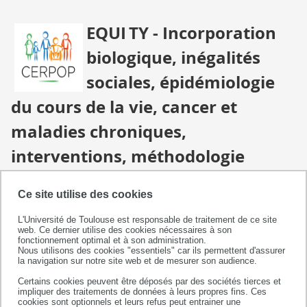
LES
ÉQUIPES DE
EQUI
TY - Incorporation
RECHERCHE
biologique, inégalités
EQUIPE
5
sociales, épidémiologie
du cours de la vie, cancer et
maladies chroniques,
interventions, méthodologie
Equipe constitutive du CERPOP, UMR1295, unité mixte
INSERM - Université Toulouse III Paul Sabatier
Ce site utilise des cookies
L'Université de Toulouse est responsable de traitement de ce site
web. Ce dernier utilise des cookies nécessaires à son
fonctionnement optimal et à son administration.
Nous utilisons des cookies "essentiels" car ils permettent d'assurer
COLLABORATIONS ET PARTENARIATS
la navigation sur notre site web et de mesurer son audience.
Certains cookies peuvent être déposés par des sociétés tierces et
impliquer des traitements de données à leurs propres fins. Ces
Decode : L’impact d’une formation pour les médecins
cookies sont optionnels et leurs refus peut entrainer une
•