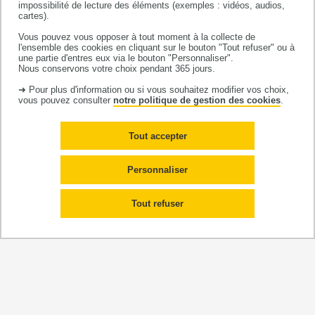
impossibilité de lecture des éléments (exemples : vidéos, audios,
généralistes et d’une intervention ciblant les usagers
cartes).
afin d’améliorer le dépistage du cancer colorectal dans
Vous pouvez vous opposer à tout moment à la collecte de
les zones défavorisées : Une étude multicentrique
l'ensemble des cookies en cliquant sur le bouton "Tout refuser" ou à
une partie d'entres eux via le bouton "Personnaliser".
contrôlée et randomisée en clusters finance par
Nous conservons votre choix pendant 365 jours.
lnstitut National du Cancer
, en partenariat avec de
➜ Pour plus d'information ou si vous souhaitez modifier vos choix,
multiples
Centres Régionaux de Coordination des
vous pouvez consulter
notre politique de gestion des cookies
.
dépistages des cancers
Tout accepter
Expanse
: EXposome Powered tools for healthy living
•
in urbAN Settings, financé par la Commission
Personnaliser
Européenne, travail en partenariat avec
Imperial
College London
&
University of Utrecht
Tout refuser
Gendhi
: Gender and Health Inequalities: from
•
embodiment to the health care cascade, financé par le
European Research Council-Synergy grants
, en
partenariat avec Paris school of economics et le
CNRS
Ginco : Genre et inégalités de santé dans la Cohorte