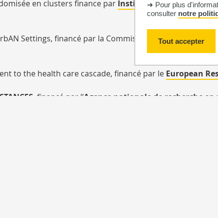
ndomisée en clusters finance par
lnstitut National du Canc
➜ Pour plus d'informa
consulter
notre polit
urbAN Settings, financé par la Commission Européenne, trav
Tout accepter
t to the health care cascade, financé par le
European Res
STANCES
, financé par l’
Agence nationale de recherche
en p
 financé par le
Norwegian Research Council
, Travail en pa
Mentions légales
Pulations
Contactez-nous
Cookies