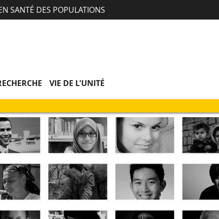
Aller
Navigation
Accès
Connexion
 EN SANTÉ DES POPULATIONS
au
directs
contenu
RECHERCHE
VIE DE L'UNITÉ