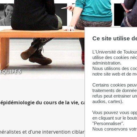
Ce site utilise 
L'Université de Toulou
utilise des cookies né
administration.
Nous utilisons des coo
EQUIPE 5
notre site web et de 
Certains cookies peuve
traitements de données
refus peut entrainer u
audios, cartes).
, épidémiologie du cours de la vie, cancer et maladies c
Vous pouvez vous oppo
en cliquant sur le bout
"Personnaliser".
Nous conservons votre
alistes et d’une intervention ciblant les usagers afin d’am