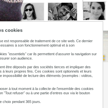
des cookies
se est responsable de traitement de ce site web. Ce dernier
cessaires à son fonctionnement optimal et à son
kies "essentiels" car ils permettent d'assurer la navigation sur
mesurer son audience.
nt être déposés par des sociétés tierces et impliquer des
 à leurs propres fins. Ces cookies sont optionnels et leurs
ne impossibilité de lecture des éléments (exemples : vidéos,
hroniques, interventions, méthodologie
ser à tout moment à la collecte de l'ensemble des cookies
on "Tout refuser" ou à une partie d'entres eux via le bouton
 choix pendant 365 jours.
éliorer le dépistage du cancer colorectal dans les zones