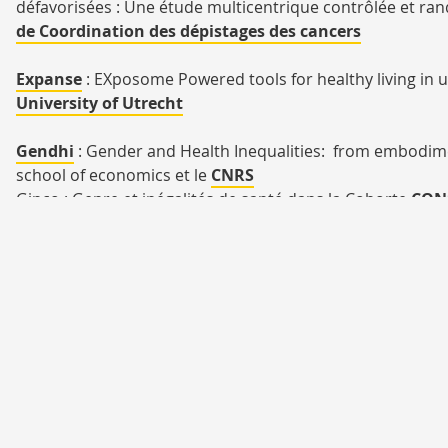
défavorisées : Une étude multicentrique contrôlée et ra
de Coordination des dépistages des cancers
Expanse
: EXposome Powered tools for healthy living in 
University of Utrecht
Gendhi
: Gender and Health Inequalities: from embodimen
school of economics et le
CNRS
Ginco : Genre et inégalités de santé dans la Cohorte
CON
Healthy choices : Healthy choices and the social gradient,
College London
UMR 1295
Centre d'Epidémiologie et de Recherche en santé des PO
Faculté de santé - Université de Toulouse
37 allées Jules Guesde
31000 Toulouse