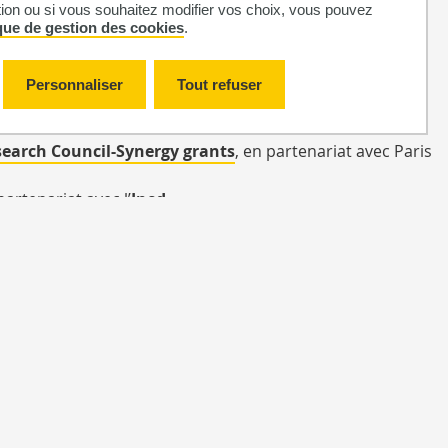
er
, en partenariat avec de multiples
Centres Régionaux
tion ou si vous souhaitez modifier vos choix, vous pouvez
ique de gestion des cookies
.
ail en partenariat avec
Imperial College London
&
Personnaliser
Tout refuser
earch Council-Synergy grants
, en partenariat avec Paris
artenariat avec l’
Ined
rtenariat avec the
Arctic University of Norway
,
Imperial
Localisation
Plan du site
Accessibilité : non-conforme