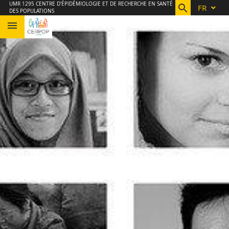
Aller
Navigation
Accès
Connexion
UMR 1295 CENTRE D'ÉPIDÉMIOLOGIE ET DE RECHERCHE EN SANTÉ
FR
DES POPULATIONS
au
directs
contenu