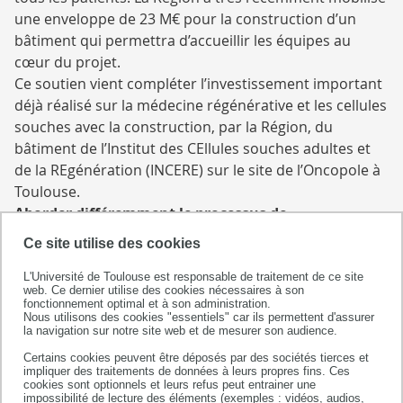
une enveloppe de 23 M€ pour la construction d’un
bâtiment qui permettra d’accueillir les équipes au
cœur du projet.
Ce soutien vient compléter l’investissement important
déjà réalisé sur la médecine régénérative et les cellules
souches avec la construction, par la Région, du
bâtiment de l’Institut des CEllules souches adultes et
de la REgénération (INCERE) sur le site de l’Oncopole à
Toulouse.
Aborder différemment le processus de
vieillissement
Ce site utilise des cookies
On a toujours utilisé l'âge civil (ou âge chronologique)
pour définir l'âge que nous avons. Avec le
L'Université de Toulouse est responsable de traitement de ce site
web. Ce dernier utilise des cookies nécessaires à son
vieillissement de la population, cet âge chronologique
fonctionnement optimal et à son administration.
Nous utilisons des cookies "essentiels" car ils permettent d'assurer
paraît de moins en moins adapté et ne reflète pas le
la navigation sur notre site web et de mesurer son audience.
véritable processus du vieillissement. Pourtant, ce
Certains cookies peuvent être déposés par des sociétés tierces et
processus de vieillissement va être à l'origine des
impliquer des traitements de données à leurs propres fins. Ces
pathologies chroniques liées à l'avance en âge comme
cookies sont optionnels et leurs refus peut entrainer une
impossibilité de lecture des éléments (exemples : vidéos, audios,