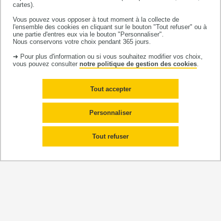
la maladie d'Alzheimer, l’athérosclérose, l’arthrose, le
cartes).
cancer, ou la dégénérescence maculaire pour n’en
Vous pouvez vous opposer à tout moment à la collecte de
citer que quelques-unes.
l'ensemble des cookies en cliquant sur le bouton "Tout refuser" ou à
une partie d'entres eux via le bouton "Personnaliser".
Définir l’âge biologique devrait permettre d'identifier
Nous conservons votre choix pendant 365 jours.
les personnes qui ont un vieillissement accéléré, et qui
➜ Pour plus d'information ou si vous souhaitez modifier vos choix,
présentent donc plus de risque de développer des
vous pouvez consulter
notre politique de gestion des cookies
.
pathologies chroniques liées à l'avance en âge, et de
valider ou non des thérapeutiques telles que les
Tout accepter
sénolytiques (ciblant les cellules sénescentes), ou
encore de valider ou non l'intérêt potentiel des cellules
Personnaliser
souches.
De nombreuses initiatives ont lieu dans le monde afin
Tout refuser
de définir notre âge réel. C'est aujourd'hui le principal
objectif du projet INSPIRE.
Source
Vers des stratégies de prévention ciblées et
personnalisées
Le programme INSPIRE, sous l'égide du Gérontopôle
du CHU de et ses partenaires (Université Toulouse III –