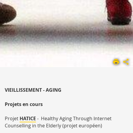
ACCUEIL
UMR
1295
LES
ÉQUIPES DE
VIEILLISSEMENT - AGING
RECHERCHE
...
Projets en cours
Projet
HATICE
- Healthy Aging Through Internet
Counselling in the Elderly (projet européen)