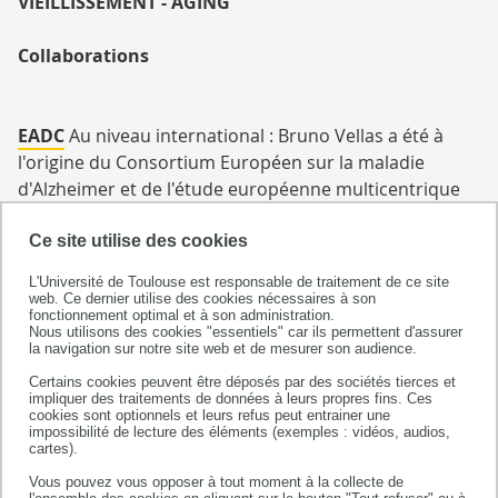
VIEILLISSEMENT - AGING
RECHERCHE
...
Collaborations
EADC
Au niveau international : Bruno Vellas a été à
l'origine du Consortium Européen sur la maladie
d'Alzheimer et de l'étude européenne multicentrique
Européenne ICTUS
Ce site utilise des cookies
IAGG
L'équipe a des collaborations étroites avec Mike
L'Université de Toulouse est responsable de traitement de ce site
Weiner (San Francisco), Marco Pahor (Tampa, USA),
web. Ce dernier utilise des cookies nécessaires à son
fonctionnement optimal et à son administration.
Toni Salva (Institut du vieillissement, Barcelone). Bruno
Nous utilisons des cookies "essentiels" car ils permettent d'assurer
Vellas est président de L'International Association of
la navigation sur notre site web et de mesurer son audience.
Gerontology and Geriatrics
Certains cookies peuvent être déposés par des sociétés tierces et
impliquer des traitements de données à leurs propres fins. Ces
cookies sont optionnels et leurs refus peut entrainer une
European Dementia Prevention Initiative
(EDPI) : Au
impossibilité de lecture des éléments (exemples : vidéos, audios,
cartes).
niveau international, l’équipe fait partie de l’EDPI
depuis sa création en 2011, entrainant des
Vous pouvez vous opposer à tout moment à la collecte de