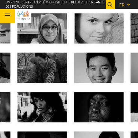
Aller
Navigation
Accès
Connexion
UMR 1295 CENTRE D'ÉPIDÉMIOLOGIE ET DE RECHERCHE EN SANTÉ
FR
DES POPULATIONS
au
directs
contenu